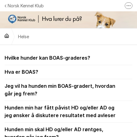
Gå til innhold
Norsk Kennel Klub
Fler
Følg oss på Facebook
Følg oss på Instagram
Helse
NKK-butikken
Tilbake til NKKs nettsider
Helse
Hvilke hunder kan BOAS-graderes?
Hva er BOAS?
Jeg vil ha hunden min BOAS-gradert, hvordan
går jeg frem?
Hunden min har fått påvist HD og/eller AD og
jeg ønsker å diskutere resultatet med avleser
Hunden min skal HD og/eller AD røntges,