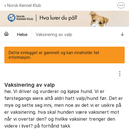
Gå til innhold
Norsk Kennel Klub
Fler
Følg oss på Facebook
Følg oss på Instagram
Ti
Helse
Vaksinering av valp
NKK-butikken
Tilbake til NKKs nettsider
Dette innlegget er gammelt og kan inneholde feil
informasjon.
Vis/
Vaksinering av valp
hei. Vi driver og vurderer og kjøpe hund. Vi er
førstegangs eiere altå aldri hatt valp/hund før. Det er
mye og sette seg inni, men noe av det vi er usikre på
er vaksinering. hva skal hunden være vaksinert mot
når vi overtar den? og hvilke vaksiner trenger den
videre i livet? på forhånd takk