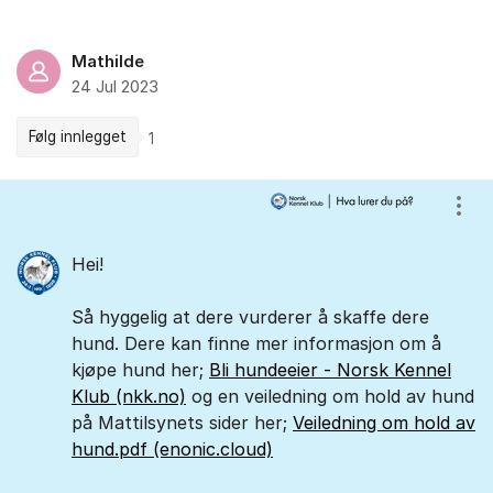
Mathilde
24 Jul 2023
Følg innlegget
1
Kommentarer
Vis/
Hei!
Så hyggelig at dere vurderer å skaffe dere
hund. Dere kan finne mer informasjon om å
kjøpe hund her;
Bli hundeeier - Norsk Kennel
Klub (nkk.no)
og en veiledning om hold av hund
på Mattilsynets sider her;
Veiledning om hold av
hund.pdf (enonic.cloud)