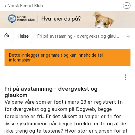
Gå til innhold
Norsk Kennel Klub
Fler
Følg oss på Facebook
Følg oss på Instagram
Ti
Helse
Fri på avstamning - dvergvekst og glaukom
NKK-butikken
Tilbake til NKKs nettsider
Dette innlegget er gammelt og kan inneholde feil
informasjon.
Vis/
Fri på avstamning - dvergvekst og
glaukom
Valpene våre som er født i mars-23 er registrert fri
for dvergvekst og glaukom på Dogweb, begge
foreldrene er fri.. Er det sikkert at valper er fri for
disse sykdommene når begge foreldre er fri og at de
ikke treng og ta testene? Hvor stor er sjansen for at