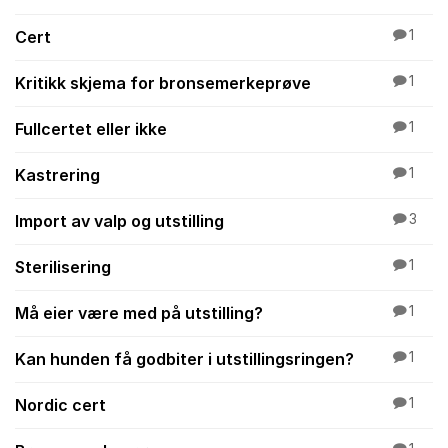
Cert
1
Kritikk skjema for bronsemerkeprøve
1
Fullcertet eller ikke
1
Kastrering
1
Import av valp og utstilling
3
Sterilisering
1
Må eier være med på utstilling?
1
Kan hunden få godbiter i utstillingsringen?
1
Nordic cert
1