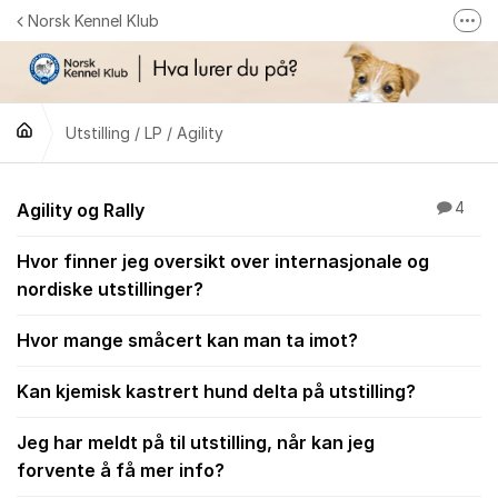
Gå til innhold
Norsk Kennel Klub
Fler
Følg oss på Facebook
Følg oss på Instagram
Utstilling / LP / Agility
NKK-butikken
Tilbake til NKKs nettsider
Utstilling / LP / Agilit
Agility og Rally
4
Hvor finner jeg oversikt over internasjonale og
nordiske utstillinger?
Hvor mange småcert kan man ta imot?
Kan kjemisk kastrert hund delta på utstilling?
Jeg har meldt på til utstilling, når kan jeg
forvente å få mer info?