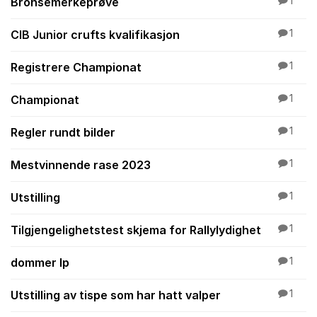
Bronsemerkeprøve
1
CIB Junior crufts kvalifikasjon
1
Registrere Championat
1
Championat
1
Regler rundt bilder
1
Mestvinnende rase 2023
1
Utstilling
1
Tilgjengelighetstest skjema for Rallylydighet
1
dommer lp
1
Utstilling av tispe som har hatt valper
1