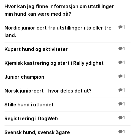
Hvor kan jeg finne informasjon om utstillinger
min hund kan være med på?
Nordic junior cert fra utstillinger i to eller tre
1
land.
Kupert hund og aktiviteter
1
Kjemisk kastrering og start i Rallylydighet
1
Junior champion
1
Norsk juniorcert - hvor deles det ut?
1
Stille hund i utlandet
1
Registrering i DogWeb
1
Svensk hund, svensk ägare
1