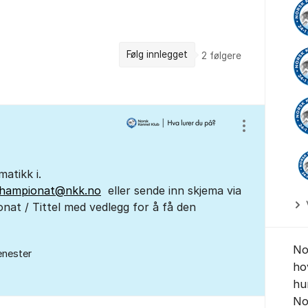
Følg innlegget
2
følgere
Vis/skjul inns
matikk i.
hampionat@nkk.no
eller sende inn skjema via
nat / Tittel med vedlegg for å få den
No
enester
ho
hu
No