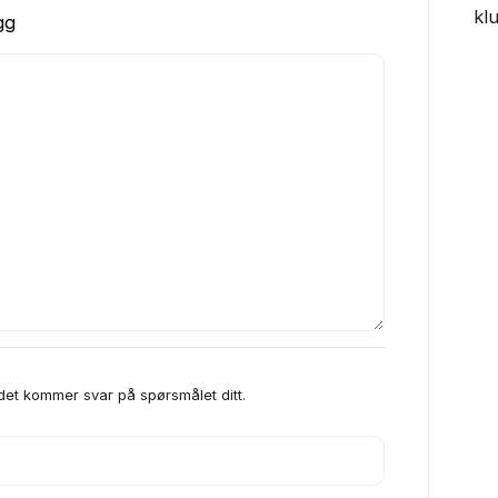
kl
gg
 det kommer svar på spørsmålet ditt.