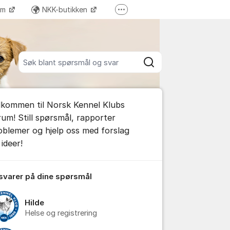
ram
NKK-butikken
Flere supportlenker
Tilbake til NKKs nettsider
Søk blant alle innlegg
Søk
umet
lkommen til Norsk Kennel Klubs
e kommentar
rum! Still spørsmål, rapporter
oblemer og hjelp oss med forslag
ideer!
tillinger for innlegg/kommentarer
 svarer på dine spørsmål
Hilde
Helse og registrering