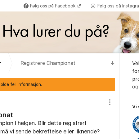
Følg oss på Facebook
Følg oss på Instag
Om for
y
Registrere Championat
Ve
Til senest
fo
pr
lde feil informasjon.
og 
Vis/skjul inns
Vi
onat
ion i helgen. Blir dette registrert
 må vi sende bekreftelse eller liknende?