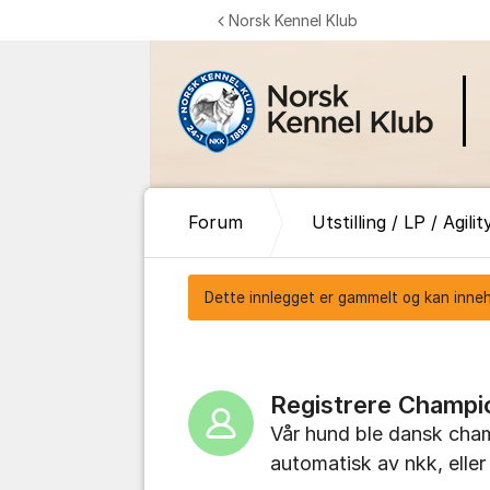
Gå til innhold
Norsk Kennel Klub
Forum
Utstilling / LP / Agilit
Dette innlegget er gammelt og kan inneho
Registrere Champi
Vår hund ble dansk champ
automatisk av nkk, eller