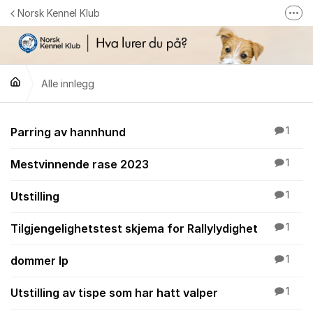
Gå til innhold
Norsk Kennel Klub
Fler
Følg oss på Facebook
Følg oss på Instagram
Alle innlegg
NKK-butikken
Tilbake til NKKs nettsider
Alle innlegg
Parring av hannhund
1
Mestvinnende rase 2023
1
Utstilling
1
Tilgjengelighetstest skjema for Rallylydighet
1
dommer lp
1
Utstilling av tispe som har hatt valper
1