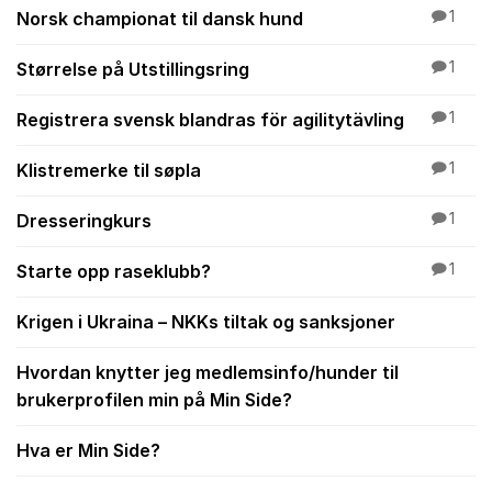
Norsk championat til dansk hund
1
Størrelse på Utstillingsring
1
Registrera svensk blandras för agilitytävling
1
Klistremerke til søpla
1
Dresseringkurs
1
Starte opp raseklubb?
1
Krigen i Ukraina – NKKs tiltak og sanksjoner
Hvordan knytter jeg medlemsinfo/hunder til
brukerprofilen min på Min Side?
Hva er Min Side?