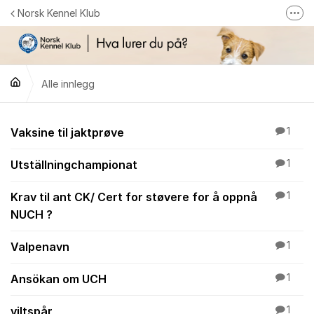
Gå til innhold
Norsk Kennel Klub
Fler
Følg oss på Facebook
Følg oss på Instagram
Alle innlegg
NKK-butikken
Tilbake til NKKs nettsider
Alle innlegg
Vaksine til jaktprøve
1
Utställningchampionat
1
Krav til ant CK/ Cert for støvere for å oppnå
1
NUCH ?
Valpenavn
1
Ansökan om UCH
1
viltspår
1