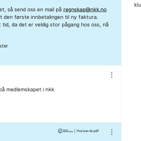
kl
det, så send oss en mail på
regnskap@nkk.no
 den første innbetalingen til ny faktura.
t tid, da det er veldig stor pågang hos oss, nå
ster
Vis/skjul inns
 på medlemskapet i nkk
Vis/skjul inns