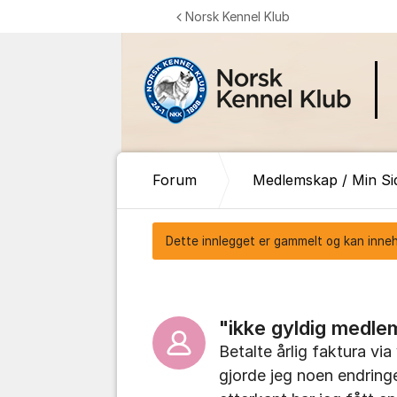
Gå til innhold
Norsk Kennel Klub
Forum
Medlemskap / Min Si
Dette innlegget er gammelt og kan inneho
"ikke gyldig medl
Betalte årlig faktura vi
gjorde jeg noen endringer