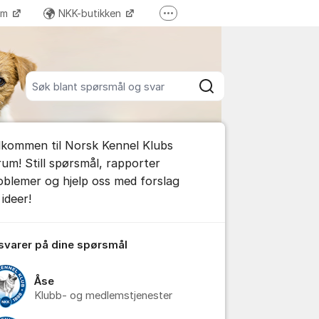
ram
NKK-butikken
Flere supportlenker
Tilbake til NKKs nettsider
Søk blant alle innlegg
Søk
umet
lkommen til Norsk Kennel Klubs
e kommentar
rum! Still spørsmål, rapporter
oblemer og hjelp oss med forslag
ideer!
tillinger for innlegg/kommentarer
 svarer på dine spørsmål
Åse
Klubb- og medlemstjenester