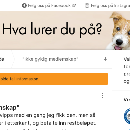
Følg oss på Facebook
Følg oss på Instag
Om for
de
"ikke gyldig medlemskap"
Ve
Til senest
fo
pr
lde feil informasjon.
og 
Vis/skjul inns
Vi
emskap"
a vipps med en gang jeg fikk den, men så
 i etterkant, og betalte inn restbeløpet. I