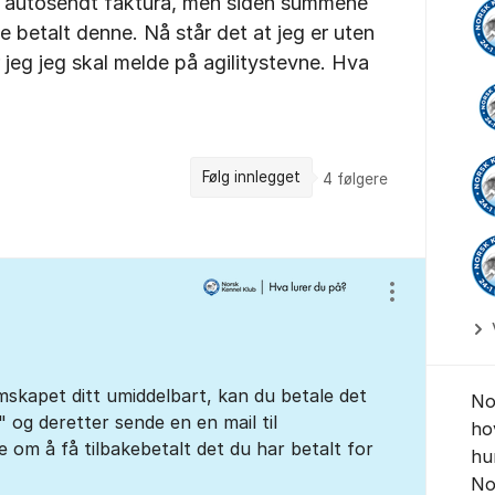
en autosendt faktura, men siden summene
e betalt denne. Nå står det at jeg er uten
jeg jeg skal melde på agilitystevne. Hva
Følg innlegget
4
følgere
Vis/skjul inns
mskapet ditt umiddelbart, kan du betale det
No
" og deretter sende en en mail til
ho
 om å få tilbakebetalt det du har betalt for
hu
No