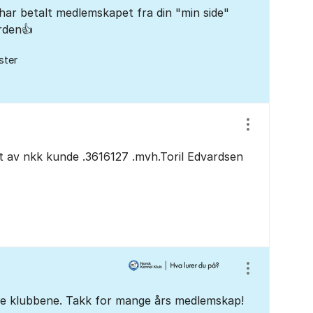
 har betalt medlemskapet fra din "min side"
orden👍
ster
Vis/skjul inns
t av nkk kunde .3616127 .mvh.Toril Edvardsen
Vis/skjul inns
ge klubbene. Takk for mange års medlemskap!