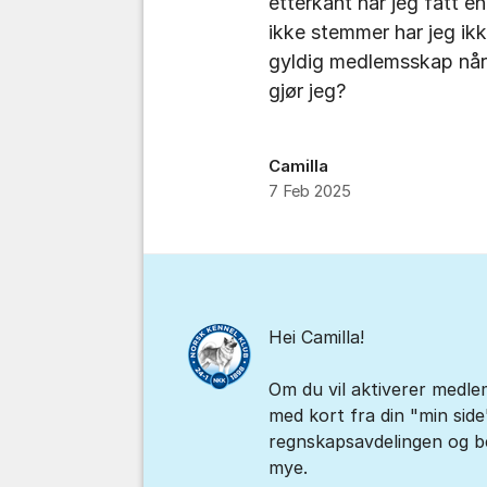
etterkant har jeg fått 
ikke stemmer har jeg ikk
gyldig medlemsskap når 
gjør jeg?
Camilla
7 Feb 2025
Kommentarer
Hei Camilla!
Om du vil aktiverer medle
med kort fra din "min side
regnskapsavdelingen og be
mye.