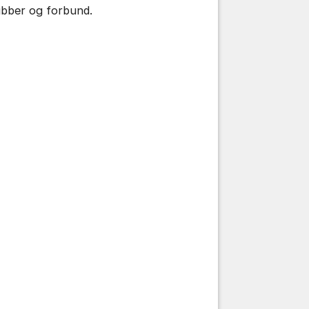
ubber og forbund.
tillinger for innlegg/kommentarer
tillinger for innlegg/kommentarer