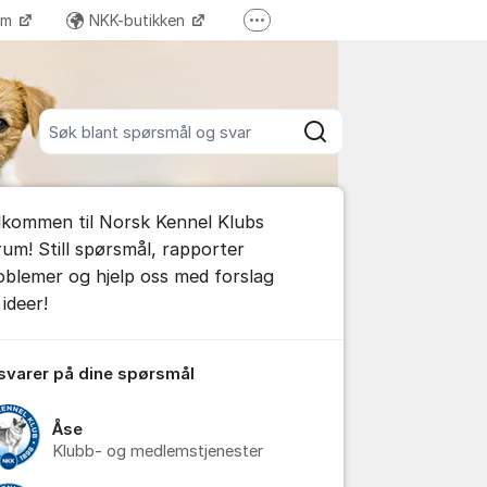
ram
NKK-butikken
Flere supportlenker
Tilbake til NKKs nettsider
Søk blant alle innlegg
Søk
umet
lkommen til Norsk Kennel Klubs
e kommentar
rum! Still spørsmål, rapporter
oblemer og hjelp oss med forslag
ideer!
tillinger for innlegg/kommentarer
 svarer på dine spørsmål
Åse
Klubb- og medlemstjenester