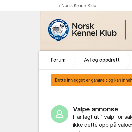
Gå til innhold
Norsk Kennel Klub
Forum
Avl og oppdrett
Dette innlegget er gammelt og kan inneho
Valpe annonse
Har lagt ut 1 valp for s
ikke dette opp på valoe