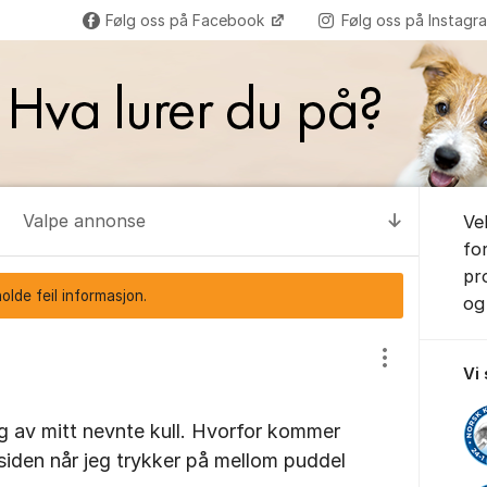
Følg oss på Facebook
Følg oss på Instag
Om for
Valpe annonse
Ve
Til senest
fo
pr
lde feil informasjon.
og 
Vis/skjul inns
Vi
alg av mitt nevnte kull. Hvorfor kommer
siden når jeg trykker på mellom puddel