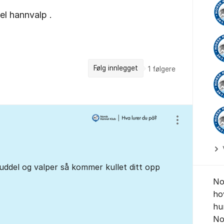
el hannvalp .
Følg innlegget
1
følgere
Vis/skjul inns
ddel og valper så kommer kullet ditt opp
No
ho
hu
No