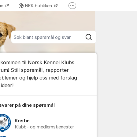
ram
NKK-butikken
Flere supportlenker
Tilbake til NKKs nettsider
Søk blant alle innlegg
Søk
umet
lkommen til Norsk Kennel Klubs
e kommentar
rum! Still spørsmål, rapporter
oblemer og hjelp oss med forslag
ideer!
tillinger for innlegg/kommentarer
 svarer på dine spørsmål
Kristin
Klubb- og medlemstjenester