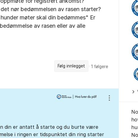
 oppmøte for registrert ankomst?
 det nør bedømmelsen av rasen starter?
e hunder møter skal din bedømmes" Er
 bedømmelse av rasen eller av alle
Følg innlegget
1
følgere
Vis/skjul inns
No
ho
n din er antatt å starte og du burte være
hu
lse i ringen er tidspunktet din ring starter
No