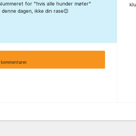
ummeret for "hvis alle hunder møter"
kl
en denne dagen, ikke din rase😊
e kommentarer.