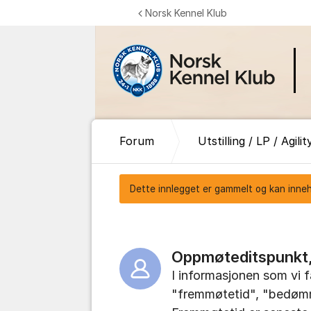
Gå til innhold
Norsk Kennel Klub
Forum
Utstilling / LP / Agilit
Dette innlegget er gammelt og kan inneho
Oppmøteditspunkt
I informasjonen som vi f
"fremmøtetid", "bedømm