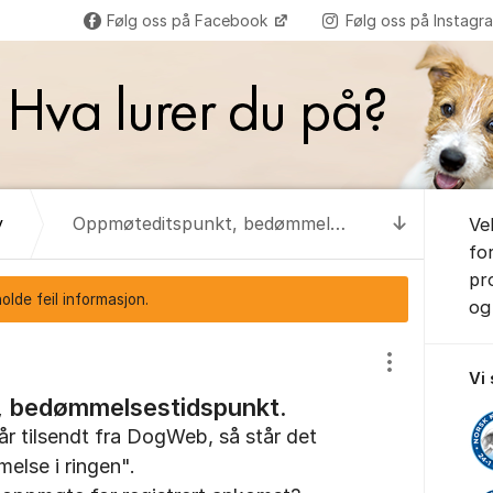
Følg oss på Facebook
Følg oss på Instag
Om for
y
Oppmøteditspunkt, bedømmelsestidspunkt.
Ve
Til senest
fo
pr
lde feil informasjon.
og 
Vis/skjul inns
Vi
, bedømmelsestidspunkt.
år tilsendt fra DogWeb, så står det
else i ringen".