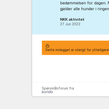
bedømmelsen for dagen. N
gjelder alle hunder i ring
NKK aktivitet
27 Jun 2023
Dette innlegget er stengt for ytterliger
Spørsmålsforum fra