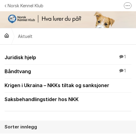
Gå til innhold
Norsk Kennel Klub
Fler
Følg oss på Facebook
Følg oss på Instagram
Aktuelt
NKK-butikken
Tilbake til NKKs nettsider
Aktuelt
Juridisk hjelp
1
Båndtvang
1
Krigen i Ukraina – NKKs tiltak og sanksjoner
Saksbehandlingstider hos NKK
Sorter innlegg