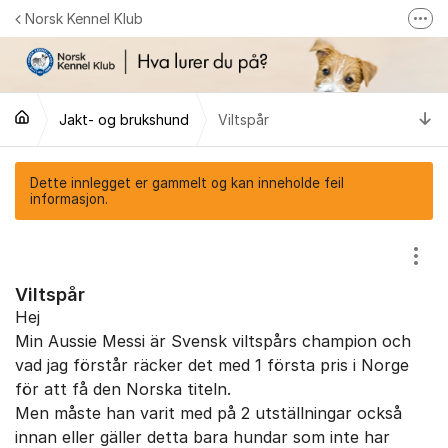
Gå til innhold
Norsk Kennel Klub
Fler
Følg oss på Facebook
Følg oss på Instagram
Ti
Jakt- og brukshund
Viltspår
NKK-butikken
Tilbake til NKKs nettsider
Dette innlegget er gammelt og kan inneholde feil
informasjon.
Vis/
Viltspår
Hej
Min Aussie Messi är Svensk viltspårs champion och
vad jag förstår räcker det med 1 första pris i Norge
för att få den Norska titeln.
Men måste han varit med på 2 utställningar också
innan eller gäller detta bara hundar som inte har