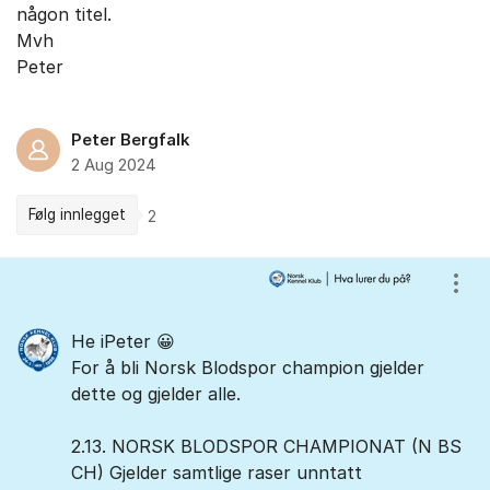
någon titel.
Mvh
Peter
Peter Bergfalk
2 Aug 2024
Følg innlegget
2
Kommentarer
Vis/
He iPeter 😀
For å bli Norsk Blodspor champion gjelder
dette og gjelder alle.
2.13. NORSK BLODSPOR CHAMPIONAT (N BS
CH) Gjelder samtlige raser unntatt