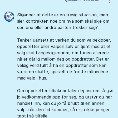
Vis/
Skjønner at dette er en trasig situasjon, men
sier kontrakten noe om hva som skal skje om
den ene eller andre parten trekker seg?
Tenker uansett at verken du som valpekjøper,
oppdretter eller valpen selv er tjent med at et
salg skal tvinges igjennom, om tonen allerede
nå er dårlig mellom deg og oppdretter. Det er
veldig verdifullt å ha en oppdretter som kan
være en støtte, spesielt de første månedene
med valp i hus.
Om oppdretter tilbakebetaler depositum så gjør
jo vedkommende opp for seg, og utstyr du har
handlet inn, kan du jo få brukt til en annen
valp, når den tid kommer, så er jo ikke penger
tapt i så tilfelle.