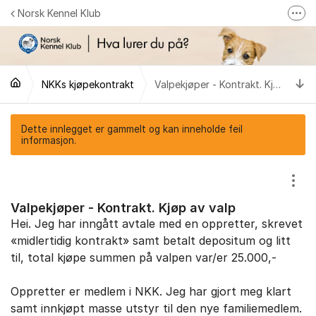
Gå til innhold
Norsk Kennel Klub
Fler
Følg oss på Facebook
Følg oss på Instagram
Ti
NKKs kjøpekontrakt
Valpekjøper - Kontrakt. Kjøp av valp
NKK-butikken
Tilbake til NKKs nettsider
Dette innlegget er gammelt og kan inneholde feil
informasjon.
Vis/
Valpekjøper - Kontrakt. Kjøp av valp
Hei. Jeg har inngått avtale med en oppretter, skrevet
«midlertidig kontrakt» samt betalt depositum og litt
til, total kjøpe summen på valpen var/er 25.000,-
Oppretter er medlem i NKK. Jeg har gjort meg klart
samt innkjøpt masse utstyr til den nye familiemedlem.