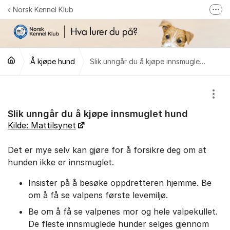
Gå til innhold
Norsk Kennel Klub
Fler
Følg oss på Facebook
Følg oss på Instagram
Å kjøpe hund
Slik unngår du å kjøpe innsmuglet hund
NKK-butikken
Tilbake til NKKs nettsider
Vis/
Slik unngår du å kjøpe innsmuglet hund
Kilde: Mattilsynet
Det er mye selv kan gjøre for å forsikre deg om at
hunden ikke er innsmuglet.
Insister på å besøke oppdretteren hjemme. Be
om å få se valpens første levemiljø.
Be om å få se valpenes mor og hele valpekullet.
De fleste innsmuglede hunder selges gjennom