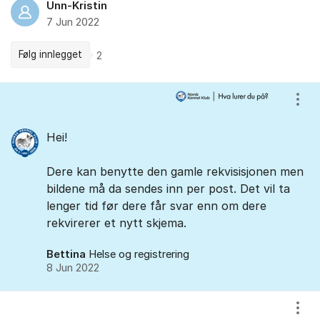
Unn-Kristin
7 Jun 2022
Følg innlegget
2
Kommentarer
Vis/
Hei!
Dere kan benytte den gamle rekvisisjonen men
bildene må da sendes inn per post. Det vil ta
lenger tid før dere får svar enn om dere
rekvirerer et nytt skjema.
Bettina
Helse og registrering
8 Jun 2022
Vis/