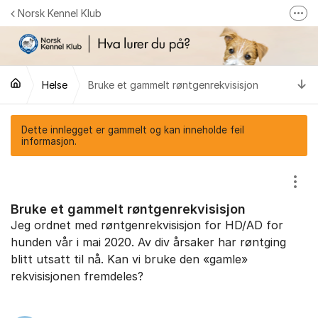
Gå til innhold
Norsk Kennel Klub
Fler
Følg oss på Facebook
Følg oss på Instagram
Ti
Helse
Bruke et gammelt røntgenrekvisisjon
NKK-butikken
Tilbake til NKKs nettsider
Dette innlegget er gammelt og kan inneholde feil
informasjon.
Vis/
Bruke et gammelt røntgenrekvisisjon
Jeg ordnet med røntgenrekvisisjon for HD/AD for
hunden vår i mai 2020. Av div årsaker har røntging
blitt utsatt til nå. Kan vi bruke den «gamle»
rekvisisjonen fremdeles?