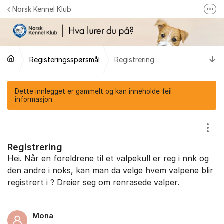
Gå til innhold
Norsk Kennel Klub
Fler
Følg oss på Facebook
Følg oss på Instagram
Ti
Registeringsspørsmål
Registrering
NKK-butikken
Tilbake til NKKs nettsider
Dette innlegget er gammelt og kan inneholde feil
informasjon.
Vis/
Registrering
Hei. Når en foreldrene til et valpekull er reg i nnk og
den andre i noks, kan man da velge hvem valpene blir
registrert i ? Dreier seg om renrasede valper.
Mona