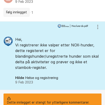
9 Feb 2023
Følg innlegget
1
Kommentarer
Vis/
Hei,
Vi registrerer ikke valper etter NOX-hunder,
dette registeret er for
blandingshunder/uregistrerte hunder som skal
delta på aktiviteter og prøver og ikke et
stambok-register.
Hilde
Helse og registrering
9 Feb 2023
Dette innlegget er stengt for ytterligere kommentarer.