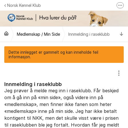
Gå til innhold
Norsk Kennel Klub
Fler
Følg oss på Facebook
Følg oss på Instagram
Ti
Medlemskap / Min Side
Innmelding i raseklubb
NKK-butikken
Tilbake til NKKs nettsider
Dette innlegget er gammelt og kan inneholde feil
informasjon.
Vis/
Innmelding i raseklubb
Jeg prøver å melde meg inn i raseklubb. Får beskjed
om å gå inn på «min side», også videre inn på
«medlemskap», men finner ikke fanen som heter
«medlemskap» inne på min side. Jeg har ikke betalt
kontigent til NKK, men det skulle visst være i prisen
til raseklubben ble jeg fortalt. Hvordan får jeg meldt