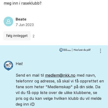
meg inn i raseklubb?
Beate
7 Jun 2023
Følg innlegget
2
Kommentarer
Vis/
Hei!
Send en mail til
medlem@nkk.no
med navn,
telefonnr og adresse, så skal vi få opprettet en
fane som heter "Medlemskap" på din side. Da
vil du få opp liste over de ulike klubbene, se
pris og du kan velge hvilken klubb du vil melde
deg inn i😊