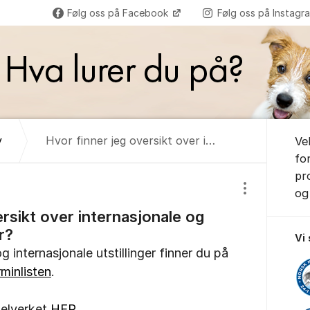
Følg oss på Facebook
Følg oss på Instag
Om for
y
Hvor finner jeg oversikt over internasjonale og nordiske utstillinger?
Ve
fo
pr
og 
Vis/skjul inns
rsikt over internasjonale og
r?
Vi
g internasjonale utstillinger finner du på
rminlisten
.
egelverket
HER
.