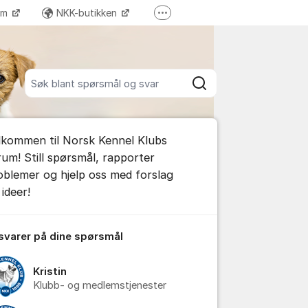
ram
NKK-butikken
Flere supportlenker
Tilbake til NKKs nettsider
Søk blant alle innlegg
Søk
umet
lkommen til Norsk Kennel Klubs
rum! Still spørsmål, rapporter
oblemer og hjelp oss med forslag
ideer!
tillinger for innlegg/kommentarer
 svarer på dine spørsmål
Kristin
Klubb- og medlemstjenester