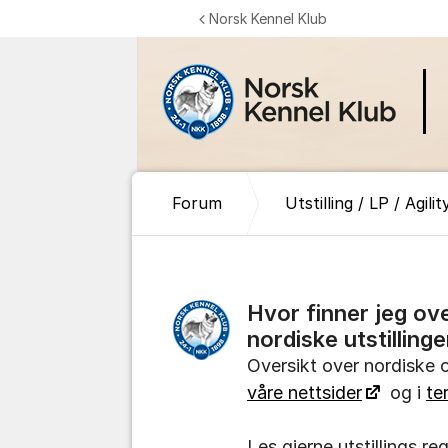
Gå til innhold
Norsk Kennel Klub
Forum
Utstilling / LP / Agilit
Hvor finner jeg ove
nordiske utstillinge
Oversikt over nordiske o
våre nettsider
og i
te
Les gjerne utstillings r