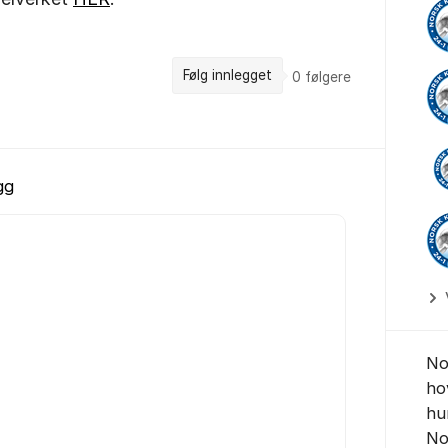
Følg innlegget
0
følgere
gg
No
ho
hu
No