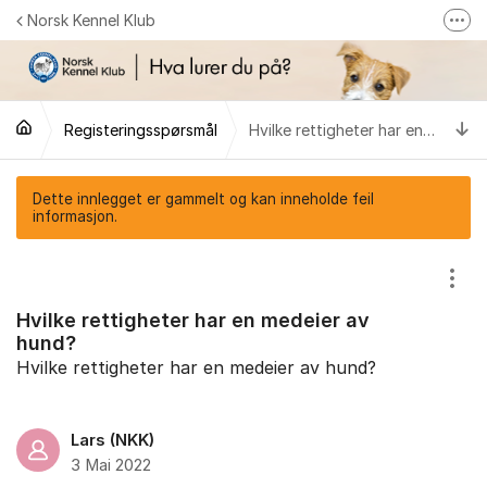
Gå til innhold
Norsk Kennel Klub
Fler
Følg oss på Facebook
Følg oss på Instagram
Ti
Registeringsspørsmål
Hvilke rettigheter har en medeier av hund?
NKK-butikken
Tilbake til NKKs nettsider
Dette innlegget er gammelt og kan inneholde feil
informasjon.
Vis/
Hvilke rettigheter har en medeier av
hund?
Hvilke rettigheter har en medeier av hund?
Lars (NKK)
3 Mai 2022