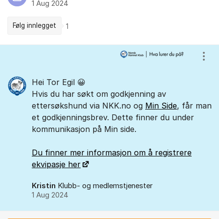
1 Aug 2024
Følg innlegget
1
Kommentarer
Vis/
Hei Tor Egil 😀
Hvis du har søkt om godkjenning av
ettersøkshund via NKK.no og
Min Side
, får man
et godkjenningsbrev. Dette finner du under
kommunikasjon på Min side.
Du finner mer informasjon om å registrere
ekvipasje her
Kristin
Klubb- og medlemstjenester
1 Aug 2024