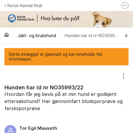
Gå til innhold
Norsk Kennel Klub
Fler
Følg oss på Facebook
Følg oss på Instagram
Ti
Jakt- og brukshund
Hunden har id nr NO35993/22
NKK-butikken
Tilbake til NKKs nettsider
Dette innlegget er gammelt og kan inneholde feil
informasjon.
Vis/
Hunden har id nr NO35993/22
Hvordan får jeg bevis på at min hund er godkjent
ettersøkshund? Har gjennomført blodsporprøve og
fersksporprøve
Tor Egil Mauseth