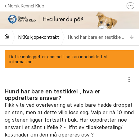
Gå til innhold
Norsk Kennel Klub
Fler
Følg oss på Facebook
Følg oss på Instagram
Ti
NKKs kjøpekontrakt
Hund har bare en testikkel , hva er oppdretters ansvar?
NKK-butikken
Tilbake til NKKs nettsider
Dette innlegget er gammelt og kan inneholde feil
informasjon.
Vis/
Hund har bare en testikkel , hva er
oppdretters ansvar?
Fikk vite ved overlevering at valp bare hadde droppet
en sten, men at dette ville løse seg. Valp er nå 10 mnd
og stenen ligger fortsatt i buk. Har oppdretter noe
ansvar i et sånt tilfelle ? - ifht ev tilbakebetaling/
kostnader om den må opereres osv ?