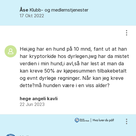
Åse
Klubb- og medlemstjenester
17 Okt 2022
Vis/
Hei.jeg har en hund på 10 mnd, fant ut at han
har kryptorkide hos dyrlegen.jwg har da mistet
verdien i min hund,i avl,så har lest at man da
kan kreve 50% av kjøpesummen tilbakebetalt
og evnt dyrlege regninger. Når kan jeg kreve
dette?må hunden være i en viss alder?
hege angeli kavli
22 Jun 2023
Vis/