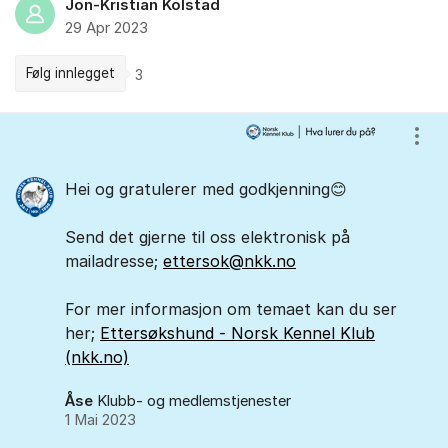
Jon-Kristian Kolstad
29 Apr 2023
Følg innlegget
3
Kommentarer
Vis/
Hei og gratulerer med godkjenning😊
Send det gjerne til oss elektronisk på
mailadresse;
ettersok@nkk.no
For mer informasjon om temaet kan du ser
her;
Ettersøkshund - Norsk Kennel Klub
(nkk.no)
Åse
Klubb- og medlemstjenester
1 Mai 2023