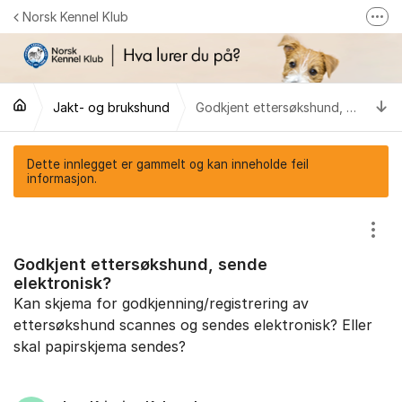
Gå til innhold
Norsk Kennel Klub
Fler
Følg oss på Facebook
Følg oss på Instagram
Ti
Jakt- og brukshund
Godkjent ettersøkshund, sende elektronisk?
NKK-butikken
Tilbake til NKKs nettsider
Dette innlegget er gammelt og kan inneholde feil
informasjon.
Vis/
Godkjent ettersøkshund, sende
elektronisk?
Kan skjema for godkjenning/registrering av
ettersøkshund scannes og sendes elektronisk? Eller
skal papirskjema sendes?