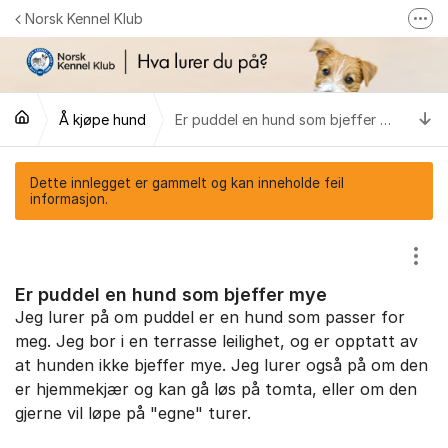
Gå til innhold
Norsk Kennel Klub
Fler
Følg oss på Facebook
Følg oss på Instagram
Ti
Å kjøpe hund
Er puddel en hund som bjeffer mye
NKK-butikken
Tilbake til NKKs nettsider
Dette innlegget er gammelt og kan inneholde feil
informasjon.
Vis/
Er puddel en hund som bjeffer mye
Jeg lurer på om puddel er en hund som passer for
meg. Jeg bor i en terrasse leilighet, og er opptatt av
at hunden ikke bjeffer mye. Jeg lurer også på om den
er hjemmekjær og kan gå løs på tomta, eller om den
gjerne vil løpe på "egne" turer.