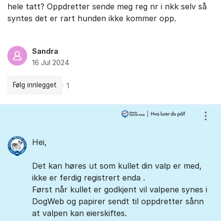
hele tatt? Oppdretter sende meg reg nr i nkk selv så
syntes det er rart hunden ikke kommer opp.
Sandra
16 Jul 2024
Følg innlegget
1
Kommentarer
Vis/
Hei,
Det kan høres ut som kullet din valp er med,
ikke er ferdig registrert enda .
Først når kullet er godkjent vil valpene synes i
DogWeb og papirer sendt til oppdretter sånn
at valpen kan eierskiftes.