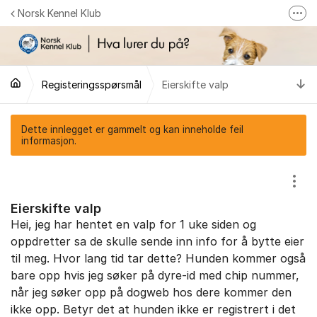
Gå til innhold
Norsk Kennel Klub
Fler
Følg oss på Facebook
Følg oss på Instagram
Ti
Registeringsspørsmål
Eierskifte valp
NKK-butikken
Tilbake til NKKs nettsider
Dette innlegget er gammelt og kan inneholde feil
informasjon.
Vis/
Eierskifte valp
Hei, jeg har hentet en valp for 1 uke siden og
oppdretter sa de skulle sende inn info for å bytte eier
til meg. Hvor lang tid tar dette? Hunden kommer også
bare opp hvis jeg søker på dyre-id med chip nummer,
når jeg søker opp på dogweb hos dere kommer den
ikke opp. Betyr det at hunden ikke er registrert i det