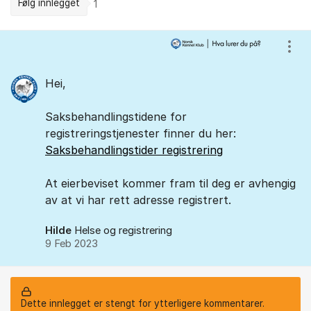
Følg innlegget
1
Kommentarer
Vis/
Hei,
Saksbehandlingstidene for
registreringstjenester finner du her:
Saksbehandlingstider registrering
At eierbeviset kommer fram til deg er avhengig
av at vi har rett adresse registrert.
Hilde
Helse og registrering
9 Feb 2023
Dette innlegget er stengt for ytterligere kommentarer.