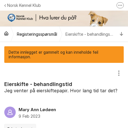
Gå til innhold
Norsk Kennel Klub
Fler
Følg oss på Facebook
Følg oss på Instagram
Ti
Registeringsspørsmål
Eierskifte - behandlingstid
NKK-butikken
Tilbake til NKKs nettsider
Dette innlegget er gammelt og kan inneholde feil
informasjon.
Vis/
Eierskifte - behandlingstid
Jeg venter på eierskiftepapir. Hvor lang tid tar det?
Mary Ann Lødøen
9 Feb 2023