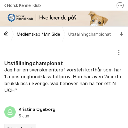
Gå til innhold
Norsk Kennel Klub
Fler
Følg oss på Facebook
Følg oss på Instagram
Ti
Medlemskap / Min Side
Utställningchampionat
NKK-butikken
Tilbake til NKKs nettsider
Vis/
Utställningchampionat
Jag har en svenskmeriteraf vorsteh korthår som har
1:a pris unghundklass fältprov. Han har även 2xcert i
bruksklass i Sverige. Vad behöver han ha för ett N
UCH?
Kristina Ogeborg
5 Jun