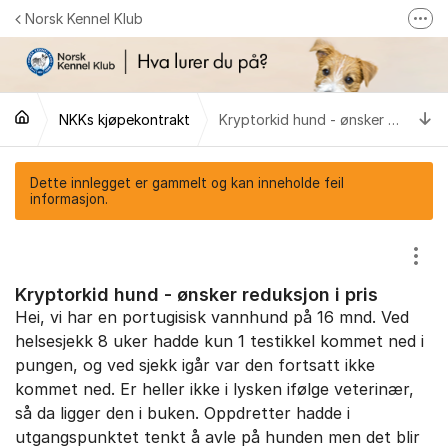
Gå til innhold
Norsk Kennel Klub
Fler
Følg oss på Facebook
Følg oss på Instagram
Ti
NKKs kjøpekontrakt
Kryptorkid hund - ønsker reduksjon i pris
NKK-butikken
Tilbake til NKKs nettsider
Dette innlegget er gammelt og kan inneholde feil
informasjon.
Vis/
Kryptorkid hund - ønsker reduksjon i pris
Hei, vi har en portugisisk vannhund på 16 mnd. Ved
helsesjekk 8 uker hadde kun 1 testikkel kommet ned i
pungen, og ved sjekk igår var den fortsatt ikke
kommet ned. Er heller ikke i lysken ifølge veterinær,
så da ligger den i buken. Oppdretter hadde i
utgangspunktet tenkt å avle på hunden men det blir