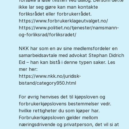
forsøke å løse tvisten ved dialog. Dersom dette
ikke lar seg gjøre kan man kontakte
forliksrådet eller forbrukerrådet.
https://www.forbrukerklageutvalget.no/
https://www.politiet.no/tjenester/namsmann-
og-forliksrad/forliksradet/
NKK har som en av sine medlemsfordeler en
samarbeidsavtale med advokat Stephan Didrich
Eid – han kan bistå i denne typen saker. Les
mer her:
https://www.nkk.no/juridisk-
bistand/category950.html
For øvrig henvises det til kjøpsloven og
forbrukerkjøpslovens bestemmelser vedr.
hvilke rettigheter du som kjøper har.
Forbrukerkjøpsloven gjelder mellom
næringsdrivende og privatperson, det vil si at