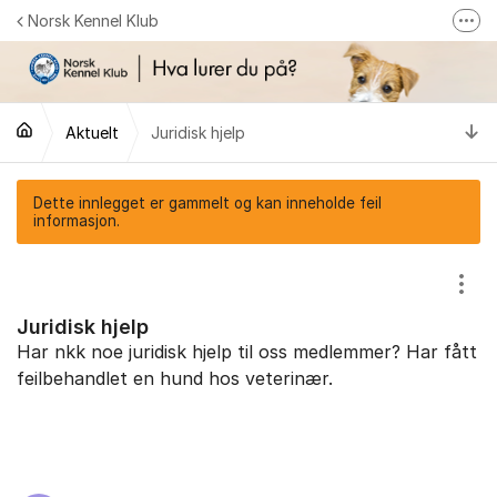
Gå til innhold
Norsk Kennel Klub
Fler
Følg oss på Facebook
Følg oss på Instagram
Ti
Aktuelt
Juridisk hjelp
NKK-butikken
Tilbake til NKKs nettsider
Dette innlegget er gammelt og kan inneholde feil
informasjon.
Vis/
Juridisk hjelp
Har nkk noe juridisk hjelp til oss medlemmer? Har fått
feilbehandlet en hund hos veterinær.