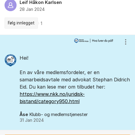
Leif Håkon Karlsen
28 Jan 2024
Følg innlegget
1
Kommentarer
Vis/
Hei!
En av våre medlemsfordeler, er en
samarbeidsavtale med advokat Stephan Didrich
Eid. Du kan lese mer om tilbudet her:
https://www.nkk.no/juridisk-
bistand/category950.html
Åse
Klubb- og medlemstjenester
31 Jan 2024