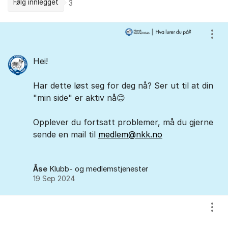
Følg innlegget
3
Kommentarer
Vis/
Hei!
Har dette løst seg for deg nå? Ser ut til at din
"min side" er aktiv nå😊
Opplever du fortsatt problemer, må du gjerne
sende en mail til
medlem@nkk.no
Åse
Klubb- og medlemstjenester
19 Sep 2024
Vis/