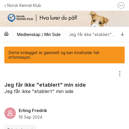
Gå til innhold
Norsk Kennel Klub
Fler
Følg oss på Facebook
Følg oss på Instagram
Ti
Medlemskap / Min Side
Jeg får ikke "etablert" min side
NKK-butikken
Tilbake til NKKs nettsider
Dette innlegget er gammelt og kan inneholde feil
informasjon.
Vis/
Jeg får ikke "etablert" min side
Jeg får ikke "etablert" min side
Erling Fredrik
19 Sep 2024