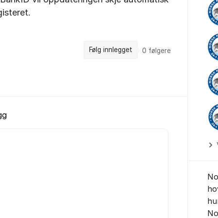
isteret.
Følg innlegget
0
følgere
gg
No
ho
hu
No