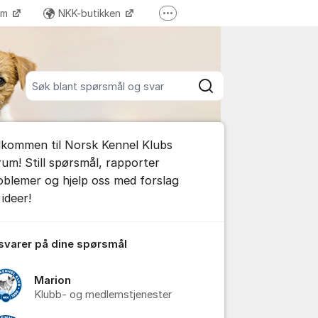
ram
NKK-butikken
Flere supportlenker
Tilbake til NKKs nettsider
Søk blant alle innlegg
Søk
umet
lkommen til Norsk Kennel Klubs
rum! Still spørsmål, rapporter
oblemer og hjelp oss med forslag
ideer!
tillinger for innlegg/kommentarer
 svarer på dine spørsmål
Marion
Klubb- og medlemstjenester