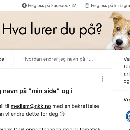
Følg oss på Facebook
Følg oss på Instag
Om for
de
Hvordan endrer jeg navn på "min side" og i DogWeb
Ve
fo
pr
og 
Vis/skjul inns
 navn på "min side" og i
Vi
l til
medlem@nkk.no
med en bekreftelse
an vi endre dette for deg 😊
 BankID vil oppdateringen skje automatisk