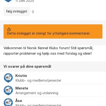
11 Des 2025
Følg innlegget
0
Dette innlegget er stengt for ytterligere kommentarer.
Velkommen til Norsk Kennel Klubs forum! Still spørsmål,
Om forumet
rapporter problemer og hjelp oss med forslag og ideer!
Vi svarer på dine spørsmål
Kristin
Klubb- og medlemstjenester
Merete
Arrangement og utdanning
Åse
Klubb- og medlemstjenester