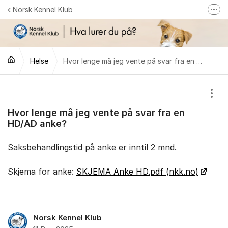
Gå til innhold
Norsk Kennel Klub
Fler
Følg oss på Facebook
Følg oss på Instagram
Helse
Hvor lenge må jeg vente på svar fra en HD/AD anke?
NKK-butikken
Tilbake til NKKs nettsider
Vis/
Hvor lenge må jeg vente på svar fra en
HD/AD anke?
Saksbehandlingstid på anke er inntil 2 mnd.
Skjema for anke:
SKJEMA Anke HD.pdf (nkk.no)
Norsk Kennel Klub