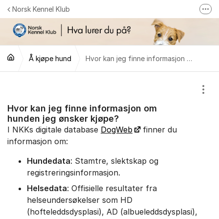
Gå til innhold
Norsk Kennel Klub
Fler
Følg oss på Facebook
Følg oss på Instagram
Å kjøpe hund
Hvor kan jeg finne informasjon om hunden jeg ønsker kjøpe?
NKK-butikken
Tilbake til NKKs nettsider
Vis/
Hvor kan jeg finne informasjon om
hunden jeg ønsker kjøpe?
I NKKs digitale database
DogWeb
finner du
informasjon om:
Hundedata
: Stamtre, slektskap og
registreringsinformasjon.
Helsedata
: Offisielle resultater fra
helseundersøkelser som HD
(hofteleddsdysplasi), AD (albueleddsdysplasi),