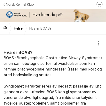
Gå til innhold
Norsk Kennel Klub
Fler
Følg oss på Facebook
Følg oss på Instagram
Helse
Hva er BOAS?
NKK-butikken
Tilbake til NKKs nettsider
Vis/
Hva er BOAS?
BOAS (Brachycephalic Obstructive Airway Syndrome)
er en samlebetegnelse for luftveislidelser som kan
ramme brachycephale hunderaser (raser med kort og
bred hodeskalle og snute).
Syndromet karakteriseres av nedsatt passasje av luft
gjennom øvre luftveier. BOAS kan gi symptomer av
varierende alvorlighetsgrad, fra milde snorkelyder til
tydelige pusteproblemer, samt problemer fra