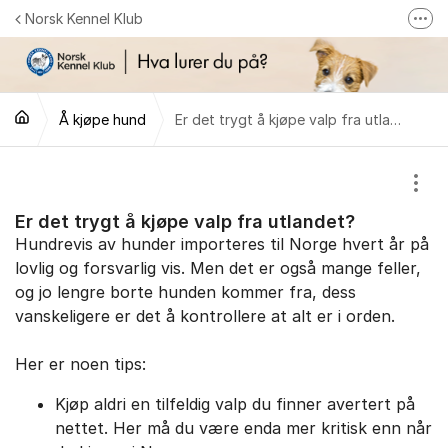
Gå til innhold
Norsk Kennel Klub
Fler
Følg oss på Facebook
Følg oss på Instagram
Å kjøpe hund
Er det trygt å kjøpe valp fra utlandet?
NKK-butikken
Tilbake til NKKs nettsider
Vis/
Er det trygt å kjøpe valp fra utlandet?
Hundrevis av hunder importeres til Norge hvert år på
lovlig og forsvarlig vis. Men det er også mange feller,
og jo lengre borte hunden kommer fra, dess
vanskeligere er det å kontrollere at alt er i orden.
Her er noen tips:
Kjøp aldri en tilfeldig valp du finner avertert på
nettet. Her må du være enda mer kritisk enn når