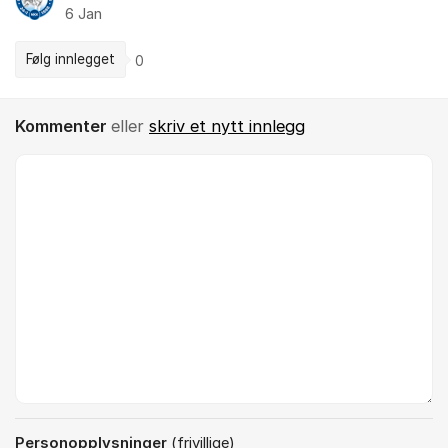
6 Jan
Følg innlegget
0
Kommenter
eller
skriv et nytt innlegg
Kommentar *
Personopplysninger
(frivillige)