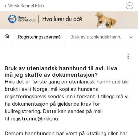
Gå til innhold
Norsk Kennel Klub
Fler
Følg oss på Facebook
Følg oss på Instagram
Ti
Registeringsspørsmål
Bruk av utenlandsk hannhund til avl. Hva må jeg skaffe av dokumentasjon?
NKK-butikken
Tilbake til NKKs nettsider
Vis/
Bruk av utenlandsk hannhund til avl. Hva
må jeg skaffe av dokumentasjon?
Hvis det er første gang en utenlandsk hannhund blir
brukt i avl i Norge, må kopi av hundens
registreringsbevis sendes inn i forkant. I tillegg må vi
ha dokumentasjon på gjeldende krav for
kullregistrering. Dette kan sendes på mail
til
registrering@nkk.no
.
Dersom hannhunden har vært på utstilling eller har