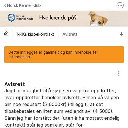
Gå til innhold
Norsk Kennel Klub
Fler
Følg oss på Facebook
Følg oss på Instagram
Ti
NKKs kjøpekontrakt
Avlsrett
NKK-butikken
Tilbake til NKKs nettsider
Dette innlegget er gammelt og kan inneholde feil
informasjon.
Vis/
Avlsrett
Jeg har mulighet til å kjøpe en valp fra oppdretter,
hvor oppdretter beholder avlsrett. Prisen på valpen
blir noe redusert (5-6000kr) i tillegg til at det
tilbakebetales en liten sum ved endt avl (4-5000).
Sånn jeg har forstått det (uten å ha mottatt endelig
kontrakt) står jeg som eier, står for